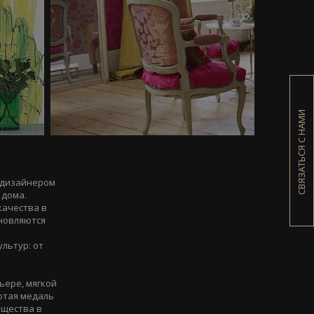
СВЯЗАТЬСЯ С НАМИ
м дизайнером
 дома.
качества в
хновляются
льтур: от
ьере, мягкой
отая медаль
бщества в