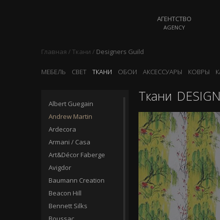
АГЕНТСТВО
AGENCY
Главная
/
Ткани
/
Designers Guild
МЕБЕЛЬ
СВЕТ
ТКАНИ
ОБОИ
АКСЕССУАРЫ
КОВРЫ
К
Ткани
DESIGN
Albert Guegain
Andrew Martin
Ardecora
Armani / Casa
Art&Décor Faberge
Avigdor
Baumann Creation
Beacon Hill
Bennett Silks
Boussac