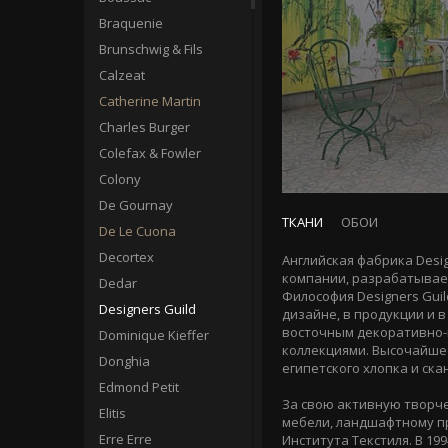
Braquenie
Brunschwig & Fils
Calzeat
Catherine Martin
Charles Burger
Colefax & Fowler
Colony
De Gournay
ТКАНИ
ОБОИ
De Le Cuona
Decortex
Английская фабрика Design
компании, разрабатывает
Dedar
Философия Designers Gui
Designers Guild
дизайне, в продукции и 
восточным декоративно-п
Dominique Kieffer
коллекциями. Высочайшее
Donghia
египетского хлопка и ск
Edmond Petit
За свою активную творче
Elitis
мебели, ландшафтному пр
Erre Erre
Института Текстиля. В 19