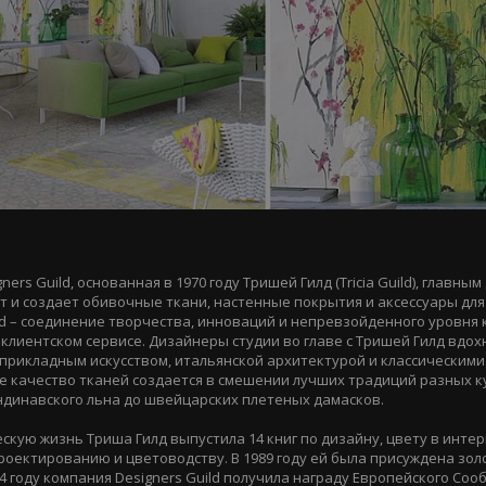
ers Guild, основанная в 1970 году Тришей Гилд (Tricia Guild), главны
 и создает обивочные ткани, настенные покрытия и аксессуары для
ld – соединение творчества, инноваций и непревзойденного уровня 
в клиентском сервисе. Дизайнеры студии во главе с Тришей Гилд вдо
рикладным искусством, итальянской архитектурой и классическими
 качество тканей создается в смешении лучших традиций разных ку
андинавского льна до швейцарских плетеных дамасков.
скую жизнь Триша Гилд выпустила 14 книг по дизайну, цвету в интер
оектированию и цветоводству. В 1989 году ей была присуждена зол
94 году компания Designers Guild получила награду Европейского Соо