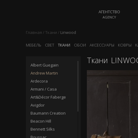
АГЕНТСТВО
AGENCY
Главная
/
Ткани
/
Linwood
МЕБЕЛЬ
СВЕТ
ТКАНИ
ОБОИ
АКСЕССУАРЫ
КОВРЫ
К
Ткани
LINWO
Albert Guegain
Andrew Martin
Ardecora
Armani / Casa
Art&Décor Faberge
Avigdor
Baumann Creation
Beacon Hill
Bennett Silks
Boussac