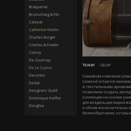
Braquenie
Brunschwig & Fils
Calzeat
Catherine Martin
Charles Burger
Colefax & Fowler
Colony
De Gournay
ТКАНИ
ОБОИ
De Le Cuona
Decortex
Семейная компания Linwoo
Linwood остается неизме
Dedar
и текстильными архивами
Designers Guild
позволили создать инте
коллекции на основе уни
Dominique Kieffer
для владельцев марки ва
Donghia
и обоев исключительно 
Великобритании, остальн
Edmond Petit
Elitis
Erre Erre