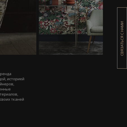
СВЯЗАТЬСЯ С НАМИ
бренда
дой, историей
айнеров,
менные
териалов,
своих тканей