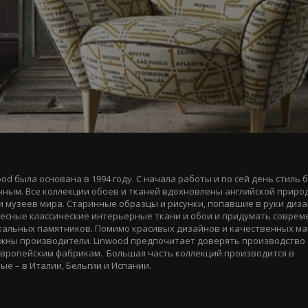
d была основана в 1994 году. С начала работы и по сей день стиль 
нным. Все коллекции обоев и тканей вдохновлены английской приро
 музеев мира. Старинные образцы и рисунки, попавшие в руки диз
ресные классические интерьерные ткани и обои и придумать совре
кальных памятников. Помимо красивых дизайнов и качественных ма
жны производители. Linwood предпочитает доверять производство 
европейским фабрикам. Большая часть коллекций производится в
ые – в Италии, Бельгии и Испании.