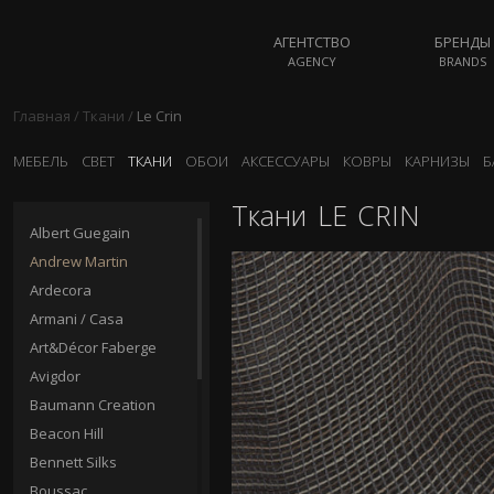
АГЕНТСТВО
БРЕНДЫ
AGENCY
BRANDS
Главная
/
Ткани
/
Le Crin
МЕБЕЛЬ
СВЕТ
ТКАНИ
ОБОИ
АКСЕССУАРЫ
КОВРЫ
КАРНИЗЫ
Б
Ткани
LE CRIN
Albert Guegain
Andrew Martin
Ardecora
Armani / Casa
Art&Décor Faberge
Avigdor
Baumann Creation
Beacon Hill
Bennett Silks
Boussac