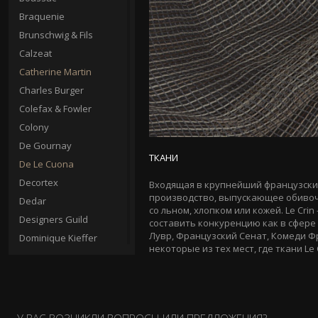
Braquenie
Brunschwig & Fils
Calzeat
Catherine Martin
Charles Burger
Colefax & Fowler
Colony
De Gournay
ТКАНИ
De Le Cuona
Decortex
Входящая в крупнейший французский 
производство, выпускающее обивочн
Dedar
со льном, хлопком или кожей. Le Cr
Designers Guild
составить конкуренцию как в сфере 
Лувр, Французский Сенат, Комеди Ф
Dominique Kieffer
некоторые из тех мест, где ткани Le
Donghia
Edmond Petit
Elitis
Erre Erre