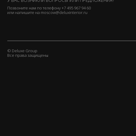
У ВАС ВОЗНИКЛИ ВОПРОСЫ ИЛИ ПРЕДЛОЖЕНИЯ?
Etamine
Позвоните нам по телефону
+7 495 967 94 60
или напишите на
moscow@deluxinterior.ru
Etro
Fadini Borghi
Fortuny
Fox Linton
GP & J Baker
© Deluxe Group
Gaston y Daniela
Все права защищены
Glant
Henry Bertrand
Hodsoll Mckenzie
Holland & Sherry
Holly Frean
J. Pansu
Jab
James Brindley
James Hare
Jane Churchill