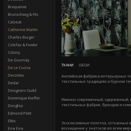
Braquenie
Brunschwig & Fils
Calzeat
Catherine Martin
Charles Burger
Colefax & Fowler
Colony
De Gournay
ТКАНИ
ОБОИ
De Le Cuona
Decortex
Английская фабрика интерьерных т
текстильных традициях и бурном те
Dedar
Designers Guild
Dominique Kieffer
Именно современный, сдержанный, м
текстильных фабрик, брендов и ком
Donghia
Edmond Petit
Elitis
Эксклюзивные полотна, сотканные 
восхищение у знатоков во всем мир
Erre Erre