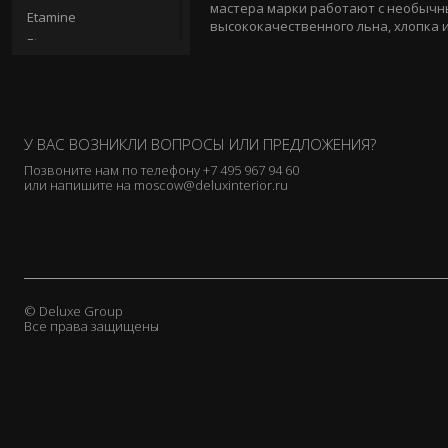
мастера марки работают с необычн
Etamine
высококачественного льна, хлопка и
Etro
Fadini Borghi
Fortuny
Fox Linton
У ВАС ВОЗНИКЛИ ВОПРОСЫ ИЛИ ПРЕДЛОЖЕНИЯ?
GP & J Baker
Позвоните нам по телефону
+7 495 967 94 60
Gaston y Daniela
или напишите на
moscow@deluxinterior.ru
Glant
Henry Bertrand
Hodsoll Mckenzie
Holland & Sherry
Holly Frean
© Deluxe Group
Все права защищены
J. Pansu
Jab
James Brindley
James Hare
Jane Churchill