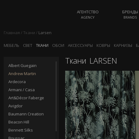
АГЕНТСТВО
БРЕНДЫ
AGENCY
BRANDS
Главная
/
Ткани
/
Larsen
МЕБЕЛЬ
СВЕТ
ТКАНИ
ОБОИ
АКСЕССУАРЫ
КОВРЫ
КАРНИЗЫ
Б
Ткани
LARSEN
Albert Guegain
Andrew Martin
Ardecora
Armani / Casa
Art&Décor Faberge
Avigdor
Baumann Creation
Beacon Hill
Bennett Silks
Boussac